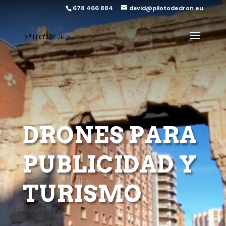
678 466 884
david@pilotodedron.eu
DRONES PARA
PUBLICIDAD Y
TURISMO