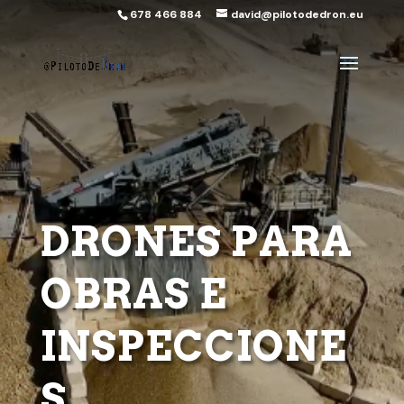
678 466 884
david@pilotodedron.eu
DRONES PARA
OBRAS E
INSPECCIONE
S